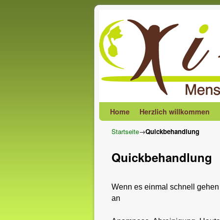
Zum Inhalt wechseln
Zum sekundären Inhalt wechseln
Home
Herzlich willkommen
Startseite
→
Quickbehandlung
Quickbehandlung
Wenn es einmal schnell gehen 
an