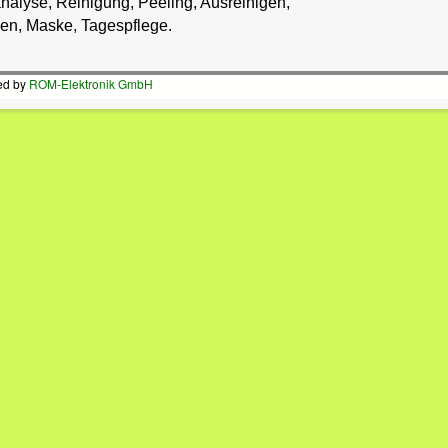
alyse, Reinigung, Peeling, Ausreinigen,
n, Maske, Tagespflege.
ted by
ROM-Elektronik GmbH