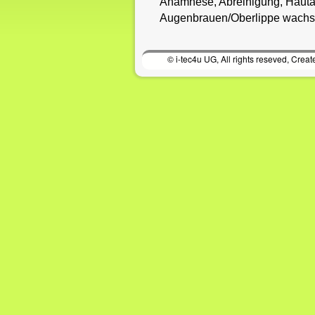
Anamnese, Abreinigung, Hautan
Augenbrauen/Oberlippe wachse
© i-tec4u UG, All rights reseved, Crea